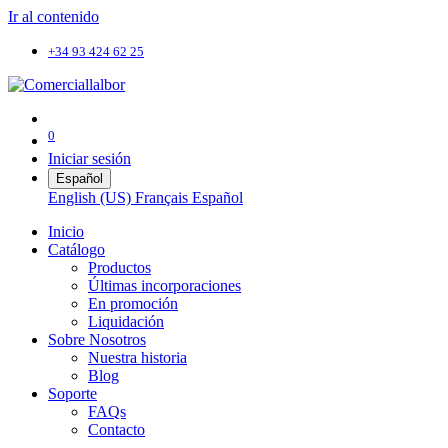
Ir al contenido
+34 93 424 62 25
0
Iniciar sesión
Español
English (US)
Français
Español
Inicio
Catálogo
Productos
Últimas incorporaciones
En promoción
Liquidación
Sobre Nosotros
Nuestra historia
Blog
Soporte
FAQs
Contacto