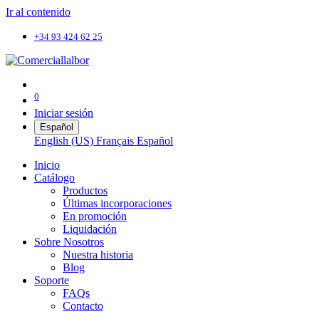
Ir al contenido
+34 93 424 62 25
0
Iniciar sesión
Español
English (US)
Français
Español
Inicio
Catálogo
Productos
Últimas incorporaciones
En promoción
Liquidación
Sobre Nosotros
Nuestra historia
Blog
Soporte
FAQs
Contacto