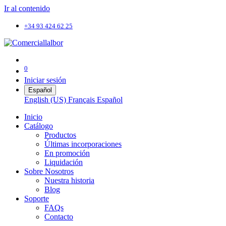
Ir al contenido
+34 93 424 62 25
0
Iniciar sesión
Español
English (US)
Français
Español
Inicio
Catálogo
Productos
Últimas incorporaciones
En promoción
Liquidación
Sobre Nosotros
Nuestra historia
Blog
Soporte
FAQs
Contacto