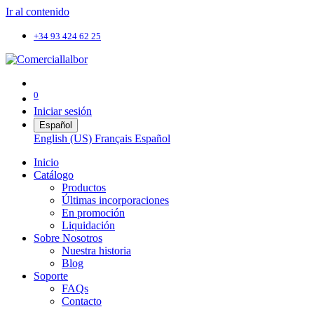
Ir al contenido
+34 93 424 62 25
0
Iniciar sesión
Español
English (US)
Français
Español
Inicio
Catálogo
Productos
Últimas incorporaciones
En promoción
Liquidación
Sobre Nosotros
Nuestra historia
Blog
Soporte
FAQs
Contacto