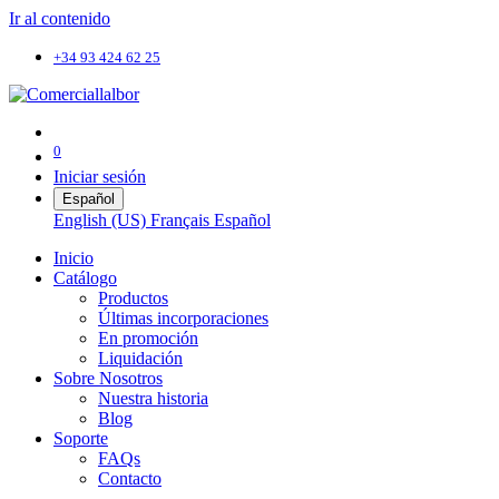
Ir al contenido
+34 93 424 62 25
0
Iniciar sesión
Español
English (US)
Français
Español
Inicio
Catálogo
Productos
Últimas incorporaciones
En promoción
Liquidación
Sobre Nosotros
Nuestra historia
Blog
Soporte
FAQs
Contacto