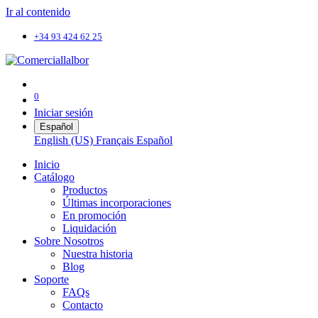
Ir al contenido
+34 93 424 62 25
0
Iniciar sesión
Español
English (US)
Français
Español
Inicio
Catálogo
Productos
Últimas incorporaciones
En promoción
Liquidación
Sobre Nosotros
Nuestra historia
Blog
Soporte
FAQs
Contacto