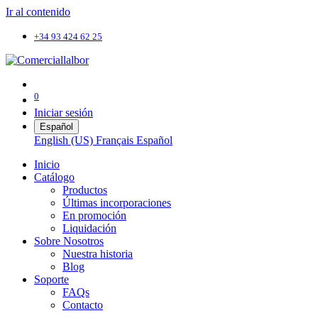
Ir al contenido
+34 93 424 62 25
0
Iniciar sesión
Español
English (US)
Français
Español
Inicio
Catálogo
Productos
Últimas incorporaciones
En promoción
Liquidación
Sobre Nosotros
Nuestra historia
Blog
Soporte
FAQs
Contacto