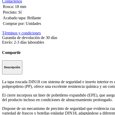
Contáctenos
Rosca
:
18 mm
Precinto
:
Sí
Acabado tapa
:
Brillante
Comprar por
:
Unidades
Términos y condiciones
Garantía de devolución de 30 días
Envío: 2-3 días laborables
Compartir
Descripción
La tapa roscada DIN18 con sistema de seguridad e inserto interior es 
polipropileno (PP), ofrece una excelente resistencia química y un comp
El cierre incorpora un liner de polietileno expandido (EPE), que aseg
del producto incluso en condiciones de almacenamiento prolongado.
Dispone de un mecanismo de precinto de seguridad que evidencia cualq
variedad de frascos y botellas estándar DIN18, adaptándose a diferen