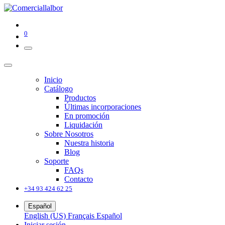
0
Inicio
Catálogo
Productos
Últimas incorporaciones
En promoción
Liquidación
Sobre Nosotros
Nuestra historia
Blog
Soporte
FAQs
Contacto
+34 93 424 62 25
Español
English (US)
Français
Español
Iniciar sesión