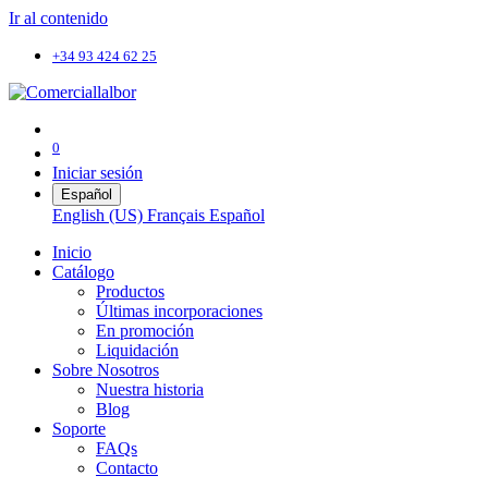
Ir al contenido
+34 93 424 62 25
0
Iniciar sesión
Español
English (US)
Français
Español
Inicio
Catálogo
Productos
Últimas incorporaciones
En promoción
Liquidación
Sobre Nosotros
Nuestra historia
Blog
Soporte
FAQs
Contacto