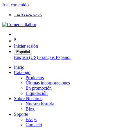
Ir al contenido
+34 93 424 62 25
0
Iniciar sesión
Español
English (US)
Français
Español
Inicio
Catálogo
Productos
Últimas incorporaciones
En promoción
Liquidación
Sobre Nosotros
Nuestra historia
Blog
Soporte
FAQs
Contacto