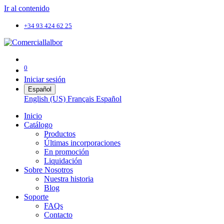
Ir al contenido
+34 93 424 62 25
0
Iniciar sesión
Español
English (US)
Français
Español
Inicio
Catálogo
Productos
Últimas incorporaciones
En promoción
Liquidación
Sobre Nosotros
Nuestra historia
Blog
Soporte
FAQs
Contacto