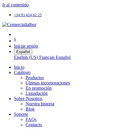
Ir al contenido
+34 93 424 62 25
0
Iniciar sesión
Español
English (US)
Français
Español
Inicio
Catálogo
Productos
Últimas incorporaciones
En promoción
Liquidación
Sobre Nosotros
Nuestra historia
Blog
Soporte
FAQs
Contacto