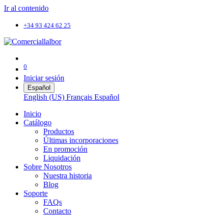
Ir al contenido
+34 93 424 62 25
0
Iniciar sesión
Español
English (US)
Français
Español
Inicio
Catálogo
Productos
Últimas incorporaciones
En promoción
Liquidación
Sobre Nosotros
Nuestra historia
Blog
Soporte
FAQs
Contacto