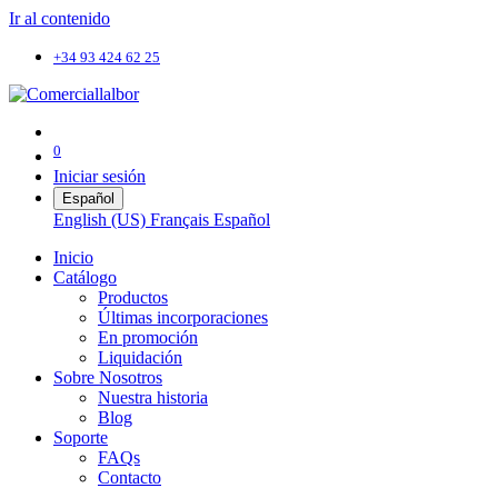
Ir al contenido
+34 93 424 62 25
0
Iniciar sesión
Español
English (US)
Français
Español
Inicio
Catálogo
Productos
Últimas incorporaciones
En promoción
Liquidación
Sobre Nosotros
Nuestra historia
Blog
Soporte
FAQs
Contacto