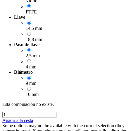
Vidrio
PTFE
Llave
14,5 mm
18,8 mm
Paso de llave
2,5 mm
4 mm
Diámetro
9 mm
10 mm
Esta combinación no existe.
Añadir a la cesta
Some options may not be available with the current selection (they
appear in gray). If you choose one, we will automatically adjust the