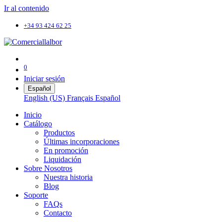
Ir al contenido
+34 93 424 62 25
0
Iniciar sesión
Español
English (US)
Français
Español
Inicio
Catálogo
Productos
Últimas incorporaciones
En promoción
Liquidación
Sobre Nosotros
Nuestra historia
Blog
Soporte
FAQs
Contacto