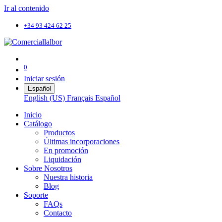
Ir al contenido
+34 93 424 62 25
0
Iniciar sesión
Español
English (US)
Français
Español
Inicio
Catálogo
Productos
Últimas incorporaciones
En promoción
Liquidación
Sobre Nosotros
Nuestra historia
Blog
Soporte
FAQs
Contacto