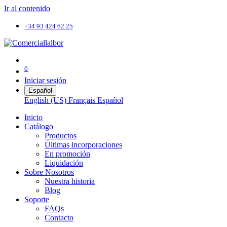
Ir al contenido
+34 93 424 62 25
0
Iniciar sesión
Español
English (US)
Français
Español
Inicio
Catálogo
Productos
Últimas incorporaciones
En promoción
Liquidación
Sobre Nosotros
Nuestra historia
Blog
Soporte
FAQs
Contacto