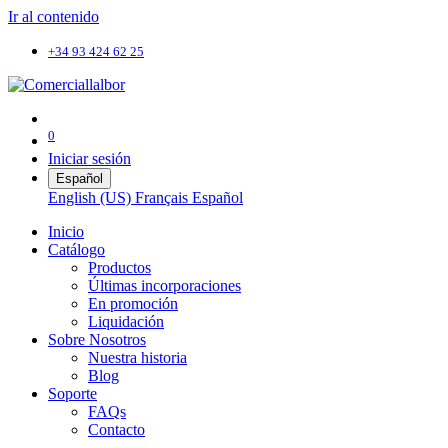
Ir al contenido
+34 93 424 62 25
0
Iniciar sesión
Español
English (US)
Français
Español
Inicio
Catálogo
Productos
Últimas incorporaciones
En promoción
Liquidación
Sobre Nosotros
Nuestra historia
Blog
Soporte
FAQs
Contacto