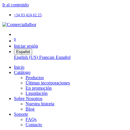
Ir al contenido
+34 93 424 62 25
0
Iniciar sesión
Español
English (US)
Français
Español
Inicio
Catálogo
Productos
Últimas incorporaciones
En promoción
Liquidación
Sobre Nosotros
Nuestra historia
Blog
Soporte
FAQs
Contacto