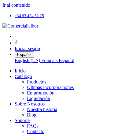
Ir al contenido
+34 93 424 62 25
0
Iniciar sesión
Español
English (US)
Français
Español
Inicio
Catálogo
Productos
Últimas incorporaciones
En promoción
Liquidación
Sobre Nosotros
Nuestra historia
Blog
Soporte
FAQs
Contacto