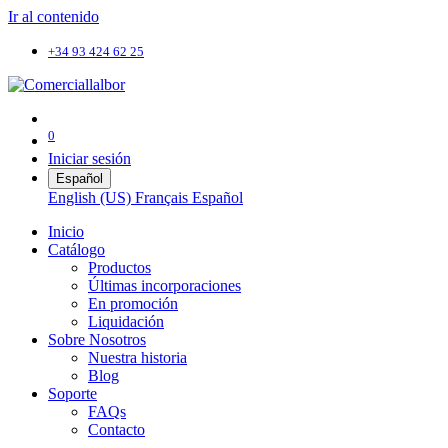
Ir al contenido
+34 93 424 62 25
0
Iniciar sesión
Español
English (US)
Français
Español
Inicio
Catálogo
Productos
Últimas incorporaciones
En promoción
Liquidación
Sobre Nosotros
Nuestra historia
Blog
Soporte
FAQs
Contacto