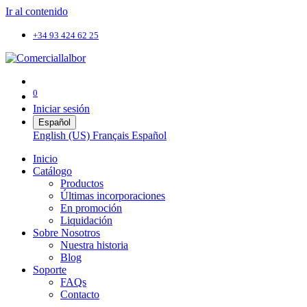
Ir al contenido
+34 93 424 62 25
0
Iniciar sesión
Español
English (US)
Français
Español
Inicio
Catálogo
Productos
Últimas incorporaciones
En promoción
Liquidación
Sobre Nosotros
Nuestra historia
Blog
Soporte
FAQs
Contacto