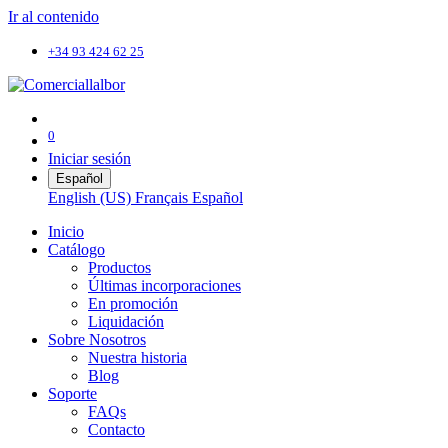
Ir al contenido
+34 93 424 62 25
0
Iniciar sesión
Español
English (US)
Français
Español
Inicio
Catálogo
Productos
Últimas incorporaciones
En promoción
Liquidación
Sobre Nosotros
Nuestra historia
Blog
Soporte
FAQs
Contacto