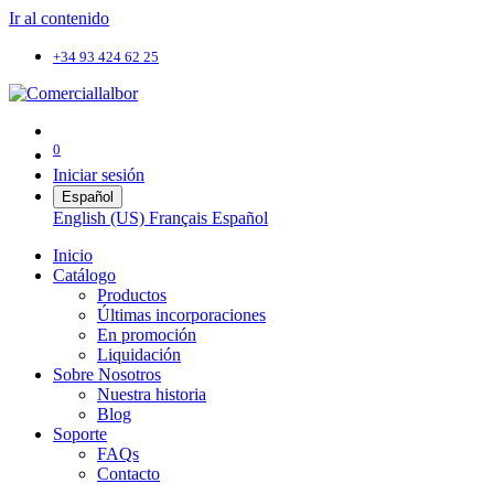
Ir al contenido
+34 93 424 62 25
0
Iniciar sesión
Español
English (US)
Français
Español
Inicio
Catálogo
Productos
Últimas incorporaciones
En promoción
Liquidación
Sobre Nosotros
Nuestra historia
Blog
Soporte
FAQs
Contacto