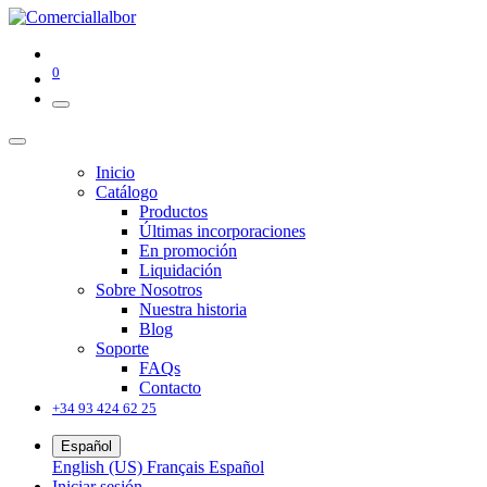
0
Inicio
Catálogo
Productos
Últimas incorporaciones
En promoción
Liquidación
Sobre Nosotros
Nuestra historia
Blog
Soporte
FAQs
Contacto
+34 93 424 62 25
Español
English (US)
Français
Español
Iniciar sesión