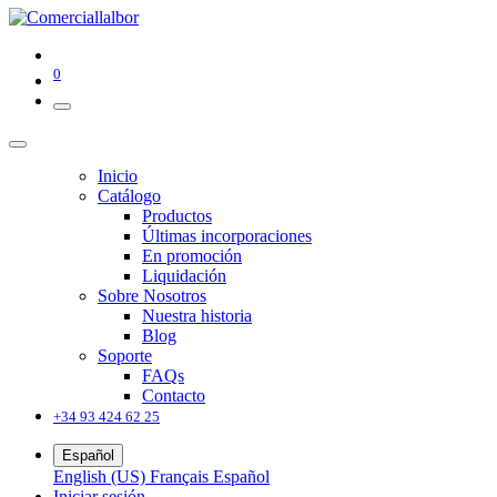
0
Inicio
Catálogo
Productos
Últimas incorporaciones
En promoción
Liquidación
Sobre Nosotros
Nuestra historia
Blog
Soporte
FAQs
Contacto
+34 93 424 62 25
Español
English (US)
Français
Español
Iniciar sesión