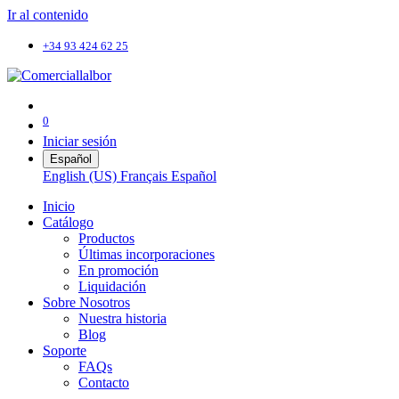
Ir al contenido
+34 93 424 62 25
0
Iniciar sesión
Español
English (US)
Français
Español
Inicio
Catálogo
Productos
Últimas incorporaciones
En promoción
Liquidación
Sobre Nosotros
Nuestra historia
Blog
Soporte
FAQs
Contacto