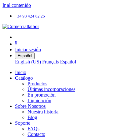
Ir al contenido
+34 93 424 62 25
0
Iniciar sesión
Español
English (US)
Français
Español
Inicio
Catálogo
Productos
Últimas incorporaciones
En promoción
Liquidación
Sobre Nosotros
Nuestra historia
Blog
Soporte
FAQs
Contacto