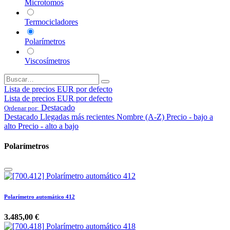
Microtomos
Termocicladores
Polarímetros
Viscosímetros
Lista de precios EUR por defecto
Lista de precios EUR por defecto
Destacado
Ordenar por:
Destacado
Llegadas más recientes
Nombre (A-Z)
Precio - bajo a
alto
Precio - alto a bajo
Polarímetros
Polarímetro automático 412
3.485,00
€