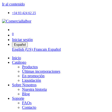
Ir al contenido
+34 93 424 62 25
0
Iniciar sesión
Español
English (US)
Français
Español
Inicio
Catálogo
Productos
Últimas incorporaciones
En promoción
Liquidación
Sobre Nosotros
Nuestra historia
Blog
Soporte
FAQs
Contacto