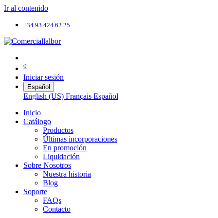
Ir al contenido
+34 93 424 62 25
0
Iniciar sesión
Español
English (US)
Français
Español
Inicio
Catálogo
Productos
Últimas incorporaciones
En promoción
Liquidación
Sobre Nosotros
Nuestra historia
Blog
Soporte
FAQs
Contacto