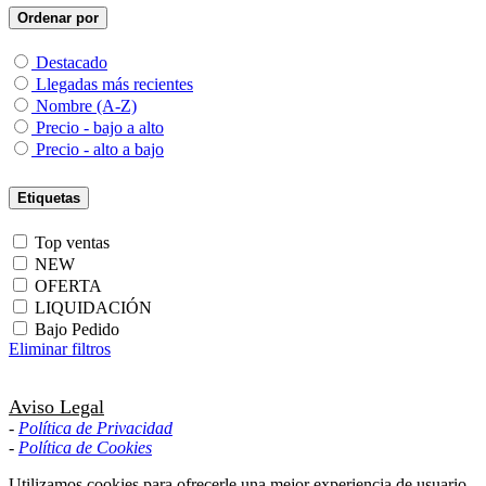
Ordenar por
Destacado
Llegadas más recientes
Nombre (A-Z)
Precio - bajo a alto
Precio - alto a bajo
Etiquetas
Top ventas
NEW
OFERTA
LIQUIDACIÓN
Bajo Pedido
Eliminar filtros
Aviso Legal
-
Política de Privacidad
-
Política de Cookies
Utilizamos cookies para ofrecerle una mejor experiencia de usuario