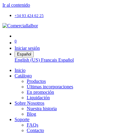
Ir al contenido
+34 93 424 62 25
0
Iniciar sesión
Español
English (US)
Français
Español
Inicio
Catálogo
Productos
Últimas incorporaciones
En promoción
Liquidación
Sobre Nosotros
Nuestra historia
Blog
Soporte
FAQs
Contacto