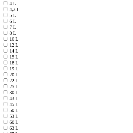
4 L
4,3 L
5 L
6 L
7 L
8 L
10 L
12 L
14 L
15 L
18 L
19 L
20 L
22 L
25 L
30 L
43 L
45 L
50 L
53 L
60 L
63 L