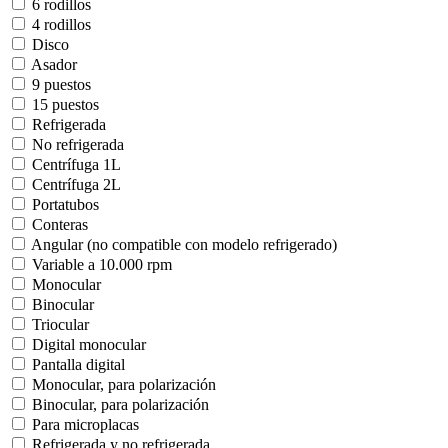
6 rodillos
4 rodillos
Disco
Asador
9 puestos
15 puestos
Refrigerada
No refrigerada
Centrífuga 1L
Centrífuga 2L
Portatubos
Conteras
Angular (no compatible con modelo refrigerado)
Variable a 10.000 rpm
Monocular
Binocular
Triocular
Digital monocular
Pantalla digital
Monocular, para polarización
Binocular, para polarización
Para microplacas
Refrigerada y no refrigerada