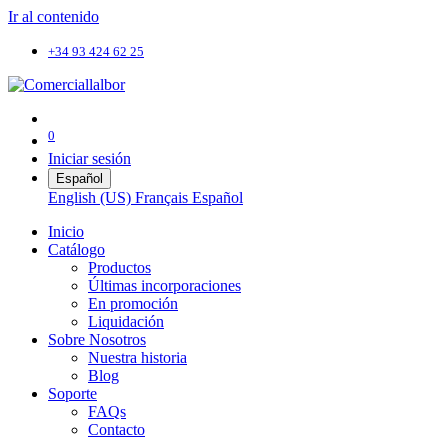
Ir al contenido
+34 93 424 62 25
0
Iniciar sesión
Español
English (US)
Français
Español
Inicio
Catálogo
Productos
Últimas incorporaciones
En promoción
Liquidación
Sobre Nosotros
Nuestra historia
Blog
Soporte
FAQs
Contacto