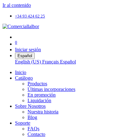
Ir al contenido
+34 93 424 62 25
0
Iniciar sesión
Español
English (US)
Français
Español
Inicio
Catálogo
Productos
Últimas incorporaciones
En promoción
Liquidación
Sobre Nosotros
Nuestra historia
Blog
Soporte
FAQs
Contacto