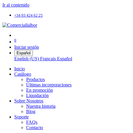
Ir al contenido
+34 93 424 62 25
0
Iniciar sesión
Español
English (US)
Français
Español
Inicio
Catálogo
Productos
Últimas incorporaciones
En promoción
Liquidación
Sobre Nosotros
Nuestra historia
Blog
Soporte
FAQs
Contacto