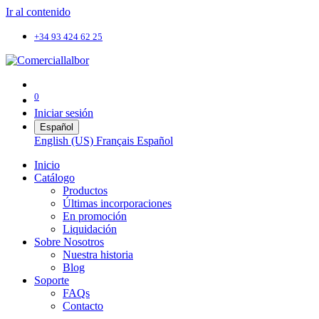
Ir al contenido
+34 93 424 62 25
0
Iniciar sesión
Español
English (US)
Français
Español
Inicio
Catálogo
Productos
Últimas incorporaciones
En promoción
Liquidación
Sobre Nosotros
Nuestra historia
Blog
Soporte
FAQs
Contacto