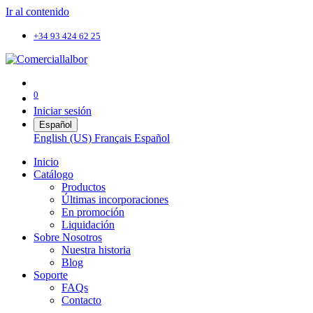
Ir al contenido
+34 93 424 62 25
0
Iniciar sesión
Español
English (US)
Français
Español
Inicio
Catálogo
Productos
Últimas incorporaciones
En promoción
Liquidación
Sobre Nosotros
Nuestra historia
Blog
Soporte
FAQs
Contacto