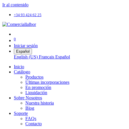
Ir al contenido
+34 93 424 62 25
0
Iniciar sesión
Español
English (US)
Français
Español
Inicio
Catálogo
Productos
Últimas incorporaciones
En promoción
Liquidación
Sobre Nosotros
Nuestra historia
Blog
Soporte
FAQs
Contacto