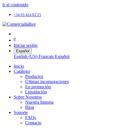
Ir al contenido
+34 93 424 62 25
0
Iniciar sesión
Español
English (US)
Français
Español
Inicio
Catálogo
Productos
Últimas incorporaciones
En promoción
Liquidación
Sobre Nosotros
Nuestra historia
Blog
Soporte
FAQs
Contacto