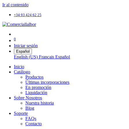
Ir al contenido
+34 93 424 62 25
0
Iniciar sesión
Español
English (US)
Français
Español
Inicio
Catálogo
Productos
Últimas incorporaciones
En promoción
Liquidación
Sobre Nosotros
Nuestra historia
Blog
Soporte
FAQs
Contacto