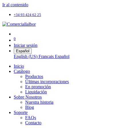
Ir al contenido
+34 93 424 62 25
0
Iniciar sesión
Español
English (US)
Français
Español
Inicio
Catálogo
Productos
Últimas incorporaciones
En promoción
Liquidación
Sobre Nosotros
Nuestra historia
Blog
Soporte
FAQs
Contacto