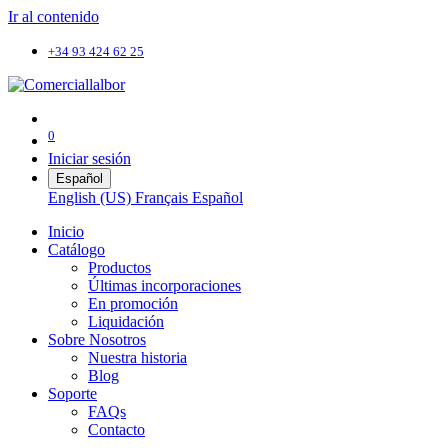
Ir al contenido
+34 93 424 62 25
0
Iniciar sesión
Español
English (US)
Français
Español
Inicio
Catálogo
Productos
Últimas incorporaciones
En promoción
Liquidación
Sobre Nosotros
Nuestra historia
Blog
Soporte
FAQs
Contacto