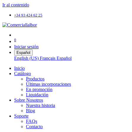
Ir al contenido
+34 93 424 62 25
0
Iniciar sesión
Español
English (US)
Français
Español
Inicio
Catálogo
Productos
Últimas incorporaciones
En promoción
Liquidación
Sobre Nosotros
Nuestra historia
Blog
Soporte
FAQs
Contacto