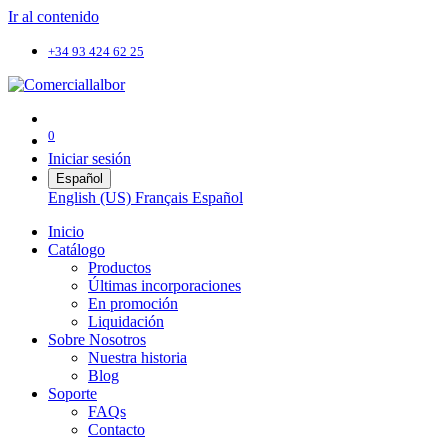
Ir al contenido
+34 93 424 62 25
0
Iniciar sesión
Español
English (US)
Français
Español
Inicio
Catálogo
Productos
Últimas incorporaciones
En promoción
Liquidación
Sobre Nosotros
Nuestra historia
Blog
Soporte
FAQs
Contacto