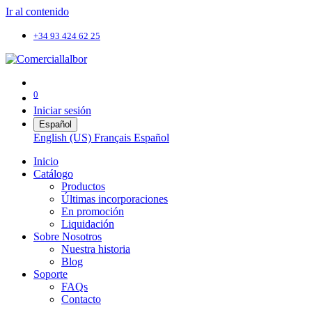
Ir al contenido
+34 93 424 62 25
0
Iniciar sesión
Español
English (US)
Français
Español
Inicio
Catálogo
Productos
Últimas incorporaciones
En promoción
Liquidación
Sobre Nosotros
Nuestra historia
Blog
Soporte
FAQs
Contacto