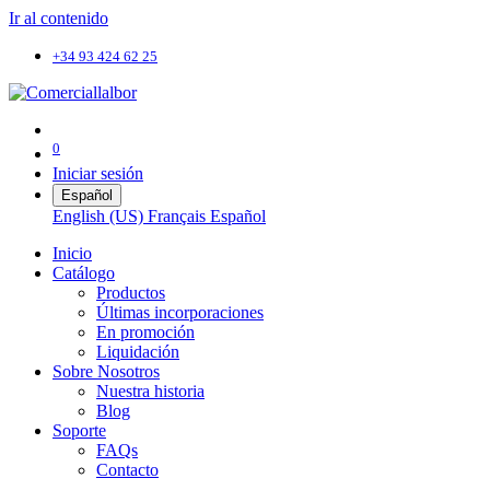
Ir al contenido
+34 93 424 62 25
0
Iniciar sesión
Español
English (US)
Français
Español
Inicio
Catálogo
Productos
Últimas incorporaciones
En promoción
Liquidación
Sobre Nosotros
Nuestra historia
Blog
Soporte
FAQs
Contacto