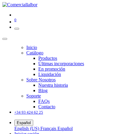
0
Inicio
Catálogo
Productos
Últimas incorporaciones
En promoción
Liquidación
Sobre Nosotros
Nuestra historia
Blog
Soporte
FAQs
Contacto
+34 93 424 62 25
Español
English (US)
Français
Español
Iniciar sesión