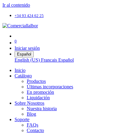
Ir al contenido
+34 93 424 62 25
0
Iniciar sesión
Español
English (US)
Français
Español
Inicio
Catálogo
Productos
Últimas incorporaciones
En promoción
Liquidación
Sobre Nosotros
Nuestra historia
Blog
Soporte
FAQs
Contacto