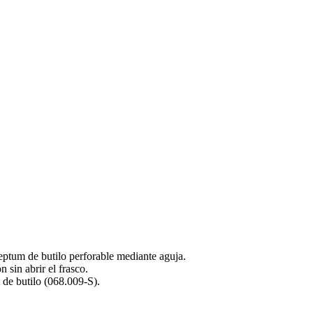
eptum de butilo perforable mediante aguja.
 sin abrir el frasco.
 de butilo (068.009-S).