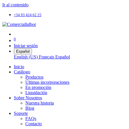
Ir al contenido
+34 93 424 62 25
0
Iniciar sesión
Español
English (US)
Français
Español
Inicio
Catálogo
Productos
Últimas incorporaciones
En promoción
Liquidación
Sobre Nosotros
Nuestra historia
Blog
Soporte
FAQs
Contacto