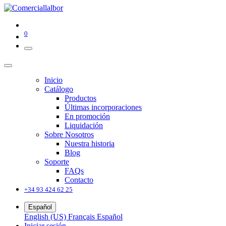
0
Inicio
Catálogo
Productos
Últimas incorporaciones
En promoción
Liquidación
Sobre Nosotros
Nuestra historia
Blog
Soporte
FAQs
Contacto
+34 93 424 62 25
Español
English (US)
Français
Español
Iniciar sesión