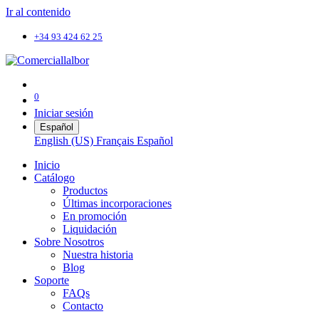
Ir al contenido
+34 93 424 62 25
0
Iniciar sesión
Español
English (US)
Français
Español
Inicio
Catálogo
Productos
Últimas incorporaciones
En promoción
Liquidación
Sobre Nosotros
Nuestra historia
Blog
Soporte
FAQs
Contacto