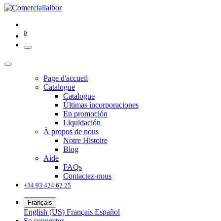
0
Page d'accueil
Catalogue
Catalogue
Últimas incorporaciones
En promoción
Liquidación
À propos de nous
Notre Histoire
Blog
Aide
FAQs
Contactez-nous
+34 93 424 62 25
Français
English (US)
Français
Español
Se connecter