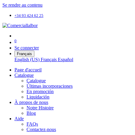
Se rendre au contenu
+34 93 424 62 25
0
Se connecter
Français
English (US)
Français
Español
Page d'accueil
Catalogue
Catalogue
Últimas incorporaciones
En promoción
Liquidación
À propos de nous
Notre Histoire
Blog
Aide
FAQs
Contactez-nous