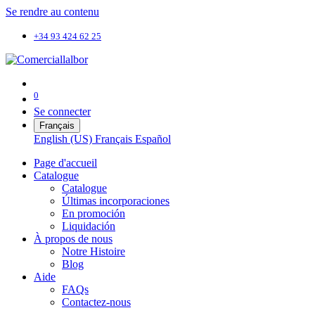
Se rendre au contenu
+34 93 424 62 25
0
Se connecter
Français
English (US)
Français
Español
Page d'accueil
Catalogue
Catalogue
Últimas incorporaciones
En promoción
Liquidación
À propos de nous
Notre Histoire
Blog
Aide
FAQs
Contactez-nous