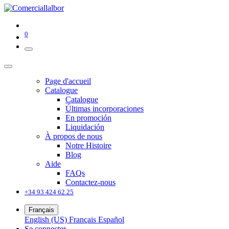
0
Page d'accueil
Catalogue
Catalogue
Últimas incorporaciones
En promoción
Liquidación
À propos de nous
Notre Histoire
Blog
Aide
FAQs
Contactez-nous
+34 93 424 62 25
Français
English (US)
Français
Español
Se connecter